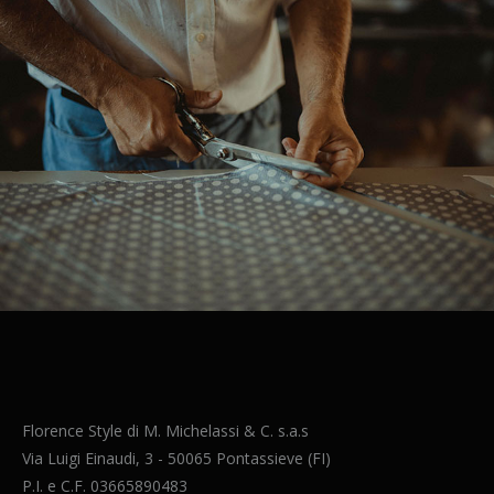
Florence Style di M. Michelassi & C. s.a.s
Via Luigi Einaudi, 3 - 50065 Pontassieve (FI)
P.I. e C.F. 03665890483