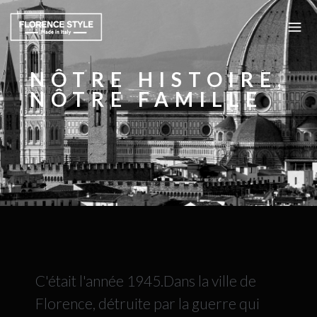
NÔTRE HISTOIRE,
NÔTRE FAMILLE
C'était l'année 1945.Dans la ville de
Florence, détruite par la guerre qui